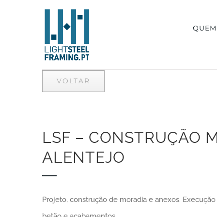
Skip
to
QUEM
content
VOLTAR
LSF – CONSTRUÇÃO 
ALENTEJO
Projeto, construção de moradia e anexos. Execuçã
betão e acabamentos